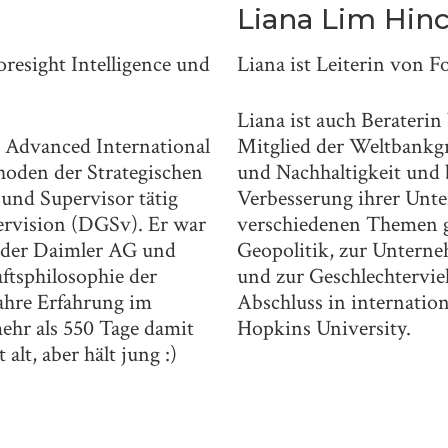
Liana Lim Hin
Liana ist Leiterin von F
resight Intelligence und
Liana ist auch Beraterin
Mitglied der Weltbankg
r Advanced International
und Nachhaltigkeit und 
hoden der Strategischen
Verbesserung ihrer Unte
 und Supervisor tätig
verschiedenen Themen ge
ervision (DGSv). Er war
Geopolitik, zur Untern
 der Daimler AG und
und zur Geschlechterviel
ftsphilosophie der
Abschluss in internatio
Jahre Erfahrung im
Hopkins University.
ehr als 550 Tage damit
lt, aber hält jung :)