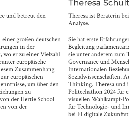
Theresa Schül
nce und betreut den
Theresa ist Beraterin be
Analyse.
i einer großen deutschen
Sie hat erste Erfahrung
hrungen in der
Begleitung parlamentari
 wo er zu einer Vielzahl
sie unter anderem zum 
runter europäische
Governance und Menschen
In diesem Zusammenhang
Internationalen Beziehu
 zur europäischen
Sozialwissenschaften. A
kenntnisse, um über den
Thinking. Theresa und
ziehungen zu
Politechathon 2024 für 
 von der Hertie School
visuellen Wahlkampf-Po
gen von der
für Technologie- und Inn
bei FI digitale Zukunfts