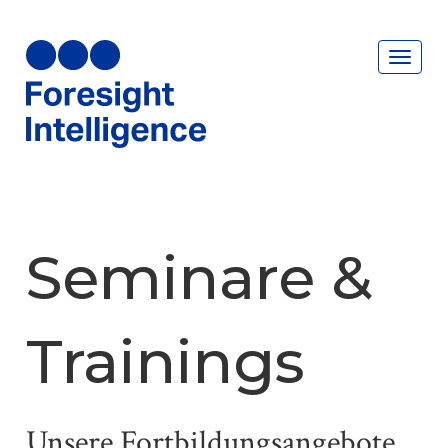
Toggl
navig
Seminare &
Trainings
Unsere Fortbildungsangebote